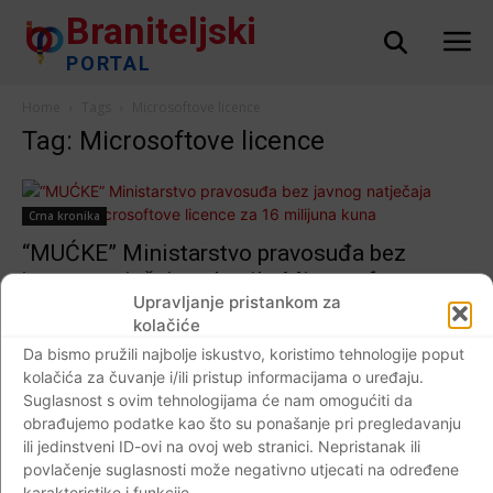
Braniteljski
PORTAL
Home
Tags
Microsoftove licence
Tag: Microsoftove licence
Crna kronika
“MUĆKE” Ministarstvo pravosuđa bez
javnog natječaja nabavilo Microsoftove
Upravljanje pristankom za
licence za 16 milijuna kuna
kolačiće
Braniteljski portal
-
20.12.2017
0
Da bismo pružili najbolje iskustvo, koristimo tehnologije poput
kolačića za čuvanje i/ili pristup informacijama o uređaju.
Suglasnost s ovim tehnologijama će nam omogućiti da
obrađujemo podatke kao što su ponašanje pri pregledavanju
ili jedinstveni ID-ovi na ovoj web stranici. Nepristanak ili
Impressum
Kontaktirajte nas
Pravila o privatnosti
povlačenje suglasnosti može negativno utjecati na određene
© Newspaper WordPress Theme by TagDiv
karakteristike i funkcije.