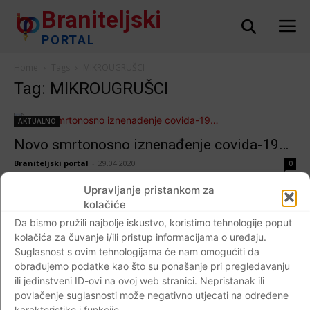
Braniteljski
PORTAL
Home
Tags
MIKROUGRUŠCI
Tag: MIKROUGRUŠCI
AKTUALNO
Novo smrtonosno iznenađenje covida-19…
Braniteljski portal
-
29.04.2020
0
Upravljanje pristankom za
kolačiće
Da bismo pružili najbolje iskustvo, koristimo tehnologije poput
Impressum
Kontaktirajte nas
Pravila o privatnosti
kolačića za čuvanje i/ili pristup informacijama o uređaju.
Suglasnost s ovim tehnologijama će nam omogućiti da
© Newspaper WordPress Theme by TagDiv
obrađujemo podatke kao što su ponašanje pri pregledavanju
ili jedinstveni ID-ovi na ovoj web stranici. Nepristanak ili
povlačenje suglasnosti može negativno utjecati na određene
karakteristike i funkcije.