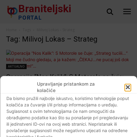
Braniteljski
PORTAL
Home
Tags
Milivoj Lokas – Strateg
Tag: Milivoj Lokas – Strateg
AKTUALNO
Operacija “Nos Kalik”: S Motorole se čuje:
„Strateg tuciiii…“ Moji me čudno gledaju, a ja
Upravljanje pristankom za
kolačiće
kažem: „ČEKAJ…ne pucaj još dok ja ne
Da bismo pružili najbolje iskustvo, koristimo tehnologije poput
kažem!“…
kolačića za čuvanje i/ili pristup informacijama o uređaju.
Braniteljski portal
-
03.03.2020
0
Suglasnost s ovim tehnologijama će nam omogućiti da
obrađujemo podatke kao što su ponašanje pri pregledavanju
ili jedinstveni ID-ovi na ovoj web stranici. Nepristanak ili
povlačenje suglasnosti može negativno utjecati na određene
karakteristike i funkcije.