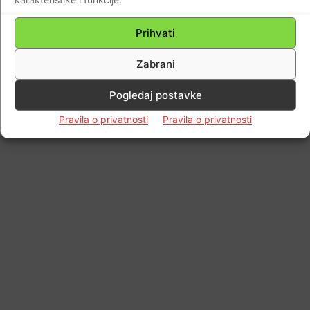
Impressum
Kontaktirajte nas
Pravila o privatnosti
Prihvati
© Newspaper WordPress Theme by TagDiv
Zabrani
Pogledaj postavke
Pravila o privatnosti
Pravila o privatnosti