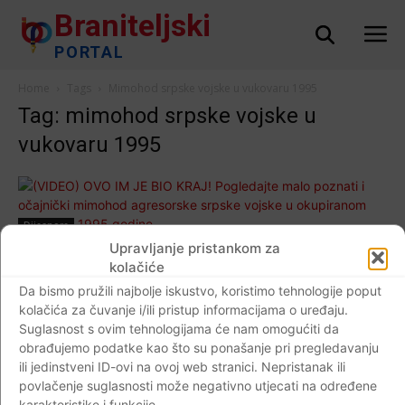
Braniteljski
PORTAL
Home
Tags
Mimohod srpske vojske u vukovaru 1995
Tag: mimohod srpske vojske u
vukovaru 1995
Dijaspora
Upravljanje pristankom za
(VIDEO) OVO IM JE BIO KRAJ! Pogledajte
kolačiće
malo poznati i očajnički mimohod
Da bismo pružili najbolje iskustvo, koristimo tehnologije poput
agresorske srpske vojske u okupiranom
kolačića za čuvanje i/ili pristup informacijama o uređaju.
Vukovaru 1995.godine…
Suglasnost s ovim tehnologijama će nam omogućiti da
obrađujemo podatke kao što su ponašanje pri pregledavanju
Braniteljski portal
-
20.12.2018
8
ili jedinstveni ID-ovi na ovoj web stranici. Nepristanak ili
povlačenje suglasnosti može negativno utjecati na određene
karakteristike i funkcije.