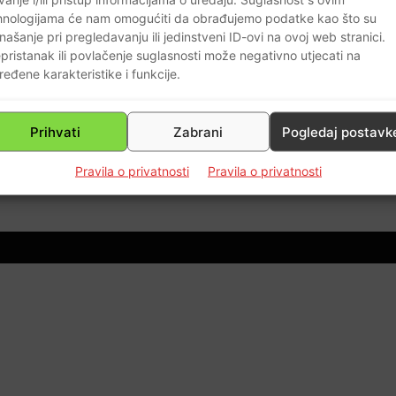
hnologijama će nam omogućiti da obrađujemo podatke kao što su
našanje pri pregledavanju ili jedinstveni ID-ovi na ovoj web stranici.
pristanak ili povlačenje suglasnosti može negativno utjecati na
ređene karakteristike i funkcije.
Prihvati
Zabrani
Pogledaj postavk
0
Pravila o privatnosti
Pravila o privatnosti