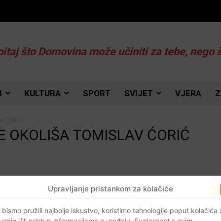
pitaj što Domovina može učiniti za tebe, nego 
I
KULTURA
SPORT
SVIJET
VJERA
Z
V ĆORIĆ
TE OKOLIŠA TOMISLAV ĆORIĆ
Upravljanje pristankom za kolačiće
 bismo pružili najbolje iskustvo, koristimo tehnologije poput kolačića
la
vanje i/ili pristup informacijama o uređaju. Suglasnost s ovim