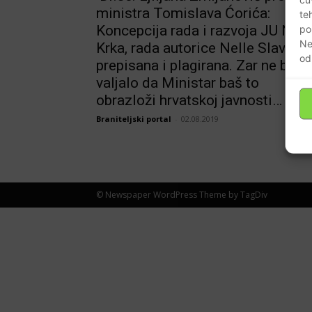
ministra Tomislava Ćorića:
te
Koncepcija rada i razvoja JU NP
po
Ne
Krka, rada autorice Nelle Slavice,
od
prepisana i plagirana. Zar ne bi
valjalo da Ministar baš to
obrazloži hrvatskoj javnosti…
Braniteljski portal
-
02.08.2019
© Newspaper WordPress Theme by TagDiv