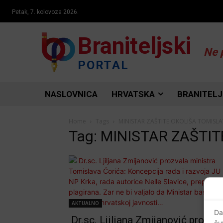
Petak, 7. kolovoza 2026.
Braniteljski
Ne 
PORTAL
NASLOVNICA
HRVATSKA
BRANITELJ
Home
Tags
MINISTAR ZAŠTITE OKOLIŠA TOMISLA
Tag: MINISTAR ZAŠTI
AKTUALNO
Da
Dr.sc. Ljiljana Zmijanović prozva
ču