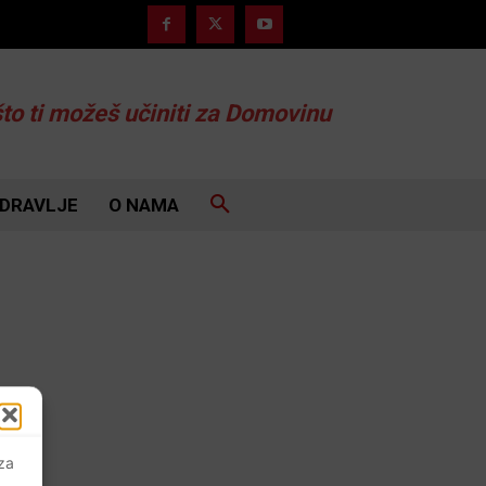
što ti možeš učiniti za Domovinu
DRAVLJE
O NAMA
 za