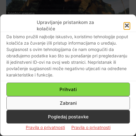
Svjedoci vremena
Upravljanje pristankom za
(FOTO-VIDEO) Na današnji dan 1991. pod
kolačiće
sumnjivim okolnostima poginuo Hrvatski
Da bismo pružili najbolje iskustvo, koristimo tehnologije poput
vitez Miro Barešić…Položeni vijenci i
kolačića za čuvanje i/ili pristup informacijama o uređaju.
upaljene svijeće na godišnjicu pogibije…
Suglasnost s ovim tehnologijama će nam omogućiti da
Braniteljski portal
-
31.07.2021
0
obrađujemo podatke kao što su ponašanje pri pregledavanju
ili jedinstveni ID-ovi na ovoj web stranici. Nepristanak ili
povlačenje suglasnosti može negativno utjecati na određene
karakteristike i funkcije.
Dijaspora
Prihvati
Nema ga, a kao da je s nama !…Za hrvatske
branitelje bio je i ostao – Junak
Zabrani
Domovinskog rata!
Braniteljski portal
-
09.09.2020
0
Pogledaj postavke
Pravila o privatnosti
Pravila o privatnosti