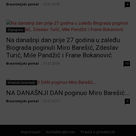
Braniteljski portal
-
31.07.2018
4
Dijaspora
Na današnji dan prije 27 godina u zaleđu
Biograda poginuli Miro Barešić, Zdeslav
Turić, Mile Pandžić i Frane Bokanović
Braniteljski portal
-
31.07.2018
10
Hrvatski branitelji
NA DANAŠNJI DAN poginuo Miro Barešić…
Braniteljski portal
-
31.07.2017
0
Impressum
Kontaktirajte nas
Pravila o privatnosti