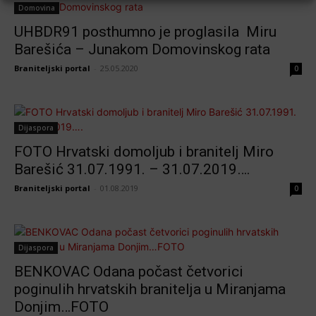
Domovina
UHBDR91 posthumno je proglasila Miru
Barešića – Junakom Domovinskog rata
Braniteljski portal
-
25.05.2020
0
Dijaspora
FOTO Hrvatski domoljub i branitelj Miro
Barešić 31.07.1991. – 31.07.2019….
Braniteljski portal
-
01.08.2019
0
Dijaspora
BENKOVAC Odana počast četvorici
poginulih hrvatskih branitelja u Miranjama
Donjim…FOTO