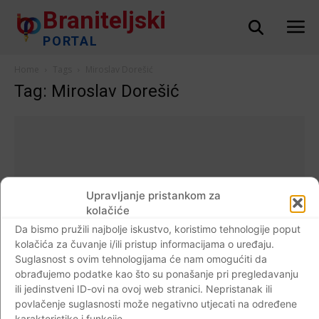
Braniteljski
PORTAL
Home
Tags
Miroslav Dorešić
Tag: Miroslav Dorešić
Upravljanje pristankom za
kolačiće
Da bismo pružili najbolje iskustvo, koristimo tehnologije poput
kolačića za čuvanje i/ili pristup informacijama o uređaju.
Suglasnost s ovim tehnologijama će nam omogućiti da
obrađujemo podatke kao što su ponašanje pri pregledavanju
ili jedinstveni ID-ovi na ovoj web stranici. Nepristanak ili
Hrvatska
povlačenje suglasnosti može negativno utjecati na određene
Miroslav Dorešić: Je li akademska
karakteristike i funkcije.