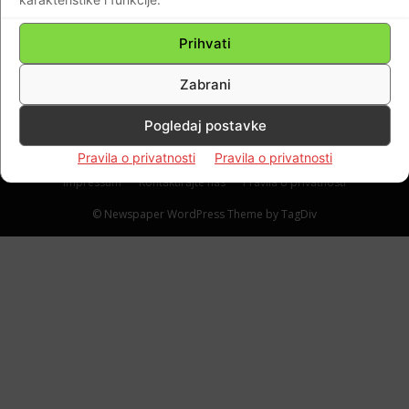
zajednica ušutkana novcem HNS-ovih
trgovaca zastarjelom informatičkom
Prihvati
opremom?
Zabrani
Braniteljski portal
-
26.10.2018
1
Pogledaj postavke
Pravila o privatnosti
Pravila o privatnosti
Impressum
Kontaktirajte nas
Pravila o privatnosti
© Newspaper WordPress Theme by TagDiv