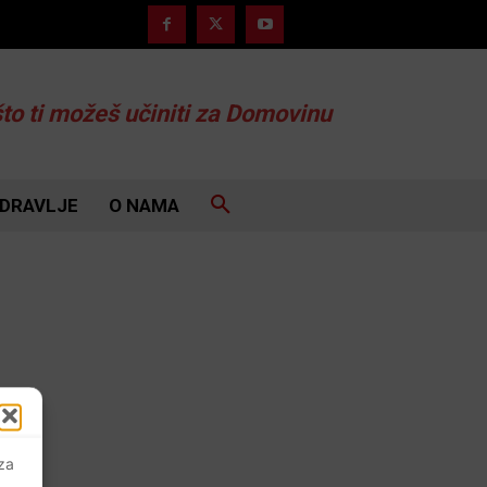
što ti možeš učiniti za Domovinu
DRAVLJE
O NAMA
 za