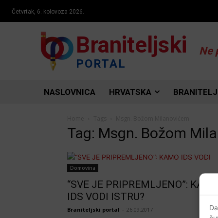
Četvrtak, 6. kolovoza 2026.
Braniteljski
Ne 
PORTAL
NASLOVNICA
HRVATSKA
BRANITELJ
Home
Tags
Msgn. Božom Milanovićem
Tag: Msgn. Božom Mil
Domovina
“SVE JE PRIPREMLJENO”: KAM
IDS VODI ISTRU?
Da
Braniteljski portal
-
26.09.2017
ču