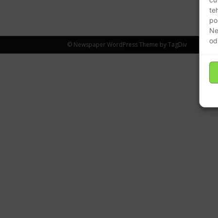
te
po
Ne
od
© Newspaper WordPress Theme by TagDiv