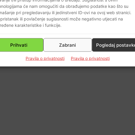
hnologijama će nam omogućiti da obrađujemo podatke kao što su
našanje pri pregledavanju ili jedinstveni ID-ovi na ovoj web stranici.
pristanak ili povlačenje suglasnosti može negativno utjecati na
ređene karakteristike i funkcije.
Prihvati
Zabrani
Pogledaj postavk
Pravila o privatnosti
Pravila o privatnosti