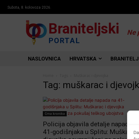
Subota, 8. kolovoza 2026.
Braniteljski
Ne 
PORTAL
NASLOVNICA
HRVATSKA
BRANITELJ
Home
Tags
Muškarac i djevojka
Tag: muškarac i djevoj
Crna kronika
Policija objavila detalje napada n
41-godišnjaka u Splitu: Muškarac 
Da
ču