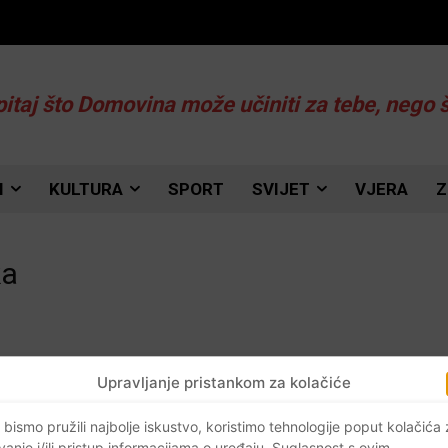
pitaj što Domovina može učiniti za tebe, nego 
I
KULTURA
SPORT
SVIJET
VJERA
Z
ka
Upravljanje pristankom za kolačiće
a
i
 bismo pružili najbolje iskustvo, koristimo tehnologije poput kolačića
vanje i/ili pristup informacijama o uređaju. Suglasnost s ovim