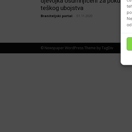
djevojka osumnjičeni za pokušaj
te
teškog ubojstva
po
Braniteljski portal
-
01.11.2020
Ne
od
© Newspaper WordPress Theme by TagDiv