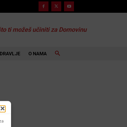
što ti možeš učiniti za Domovinu
DRAVLJE
O NAMA
 za