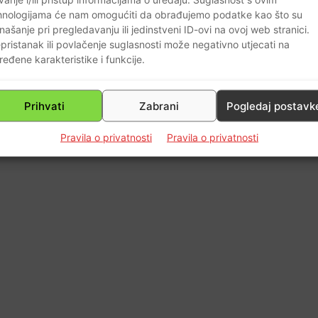
hnologijama će nam omogućiti da obrađujemo podatke kao što su
našanje pri pregledavanju ili jedinstveni ID-ovi na ovoj web stranici.
0
pristanak ili povlačenje suglasnosti može negativno utjecati na
ređene karakteristike i funkcije.
Prihvati
Zabrani
Pogledaj postavk
Pravila o privatnosti
Pravila o privatnosti