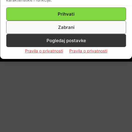
nekontrolirani nacionalni požar
Prihvati
Braniteljski portal
-
28.08.2017
7
Zabrani
Pogledaj postavke
Impressum
Kontaktirajte nas
Pravila o privatnosti
Pravila o privatnosti
Pravila o privatnosti
© Newspaper WordPress Theme by TagDiv