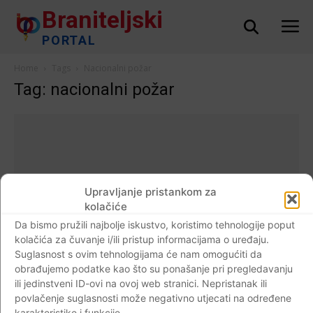
Braniteljski
PORTAL
Home
Tags
Nacionalni požar
Tag: nacionalni požar
Upravljanje pristankom za
kolačiće
Da bismo pružili najbolje iskustvo, koristimo tehnologije poput
kolačića za čuvanje i/ili pristup informacijama o uređaju.
Suglasnost s ovim tehnologijama će nam omogućiti da
obrađujemo podatke kao što su ponašanje pri pregledavanju
ili jedinstveni ID-ovi na ovoj web stranici. Nepristanak ili
Hrvatska
povlačenje suglasnosti može negativno utjecati na određene
Gaseći antifa vatrice, Plenković potpaljuje
karakteristike i funkcije.