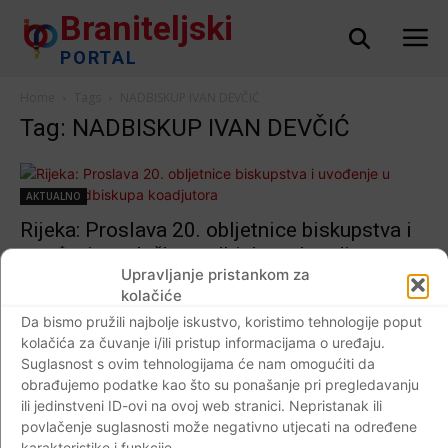
Braniteljski
PORTAL
Home
Tags
NADBISKUP IVAN DEVČIĆ
Tag: NADBISKUP IVAN DEVČIĆ
AKTUALNO
Rijeka: Proslava 20. obljetnice biskupstva i
uvođenje u službu nadbiskupa koadjutora
Upravljanje pristankom za
Braniteljski portal
-
17.12.2020
0
kolačiće
Da bismo pružili najbolje iskustvo, koristimo tehnologije poput
kolačića za čuvanje i/ili pristup informacijama o uređaju.
Suglasnost s ovim tehnologijama će nam omogućiti da
obrađujemo podatke kao što su ponašanje pri pregledavanju
Crna kronika
ili jedinstveni ID-ovi na ovoj web stranici. Nepristanak ili
Ukop žrtava Drugog svjetskog rata izvađenih
povlačenje suglasnosti može negativno utjecati na određene
iz Propadne jame kod Broda na Kupi…
karakteristike i funkcije.