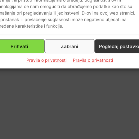
hnologijama će nam omogućiti da obrađujemo podatke kao što su
našanje pri pregledavanju ili jedinstveni ID-ovi na ovoj web stranici.
pristanak ili povlačenje suglasnosti može negativno utjecati na
ređene karakteristike i funkcije.
Prihvati
Zabrani
Pogledaj postavk
Pravila o privatnosti
Pravila o privatnosti