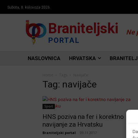
Subota, 8. kolovoza 2026.
Braniteljski
Ne 
PORTAL
NASLOVNICA
HRVATSKA
BRANITELJ
Home
Tags
Navijače
Tag: navijače
Sport
HNS poziva na fer i korektno
navijanje za Hrvatsku
Da
Braniteljski portal
-
09.11.2017
ču