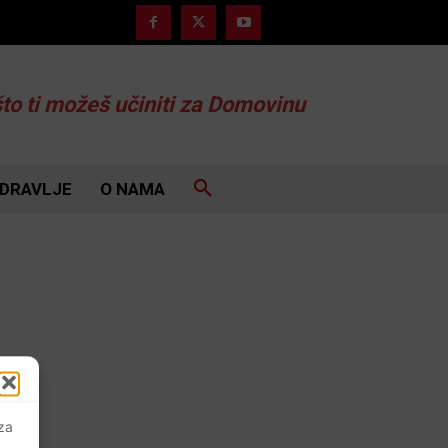
što ti možeš učiniti za Domovinu
DRAVLJE
O NAMA
 za