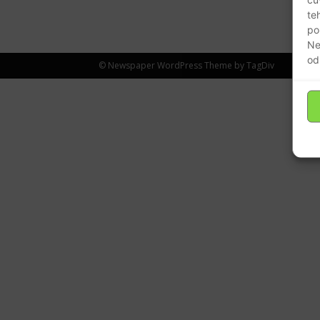
te
po
Ne
od
© Newspaper WordPress Theme by TagDiv