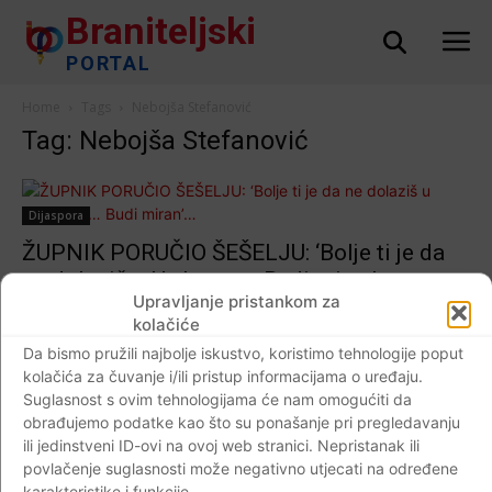
Braniteljski
PORTAL
Home
Tags
Nebojša Stefanović
Tag: Nebojša Stefanović
Dijaspora
ŽUPNIK PORUČIO ŠEŠELJU: ‘Bolje ti je da
ne dolaziš u Hrtkovce… Budi miran’…
Upravljanje pristankom za
Braniteljski portal
-
21.04.2018
5
kolačiće
Da bismo pružili najbolje iskustvo, koristimo tehnologije poput
kolačića za čuvanje i/ili pristup informacijama o uređaju.
Suglasnost s ovim tehnologijama će nam omogućiti da
Impressum
Kontaktirajte nas
Pravila o privatnosti
obrađujemo podatke kao što su ponašanje pri pregledavanju
ili jedinstveni ID-ovi na ovoj web stranici. Nepristanak ili
© Newspaper WordPress Theme by TagDiv
povlačenje suglasnosti može negativno utjecati na određene
karakteristike i funkcije.