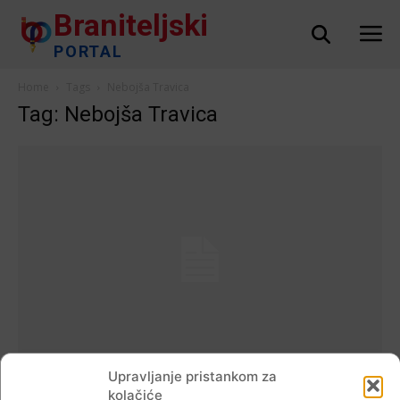
Braniteljski
PORTAL
Home
Tags
Nebojša Travica
Tag: Nebojša Travica
Crna kronika
Upravljanje pristankom za
Udruga branitelja Ervenik: ‘S nevjericom i
kolačiće