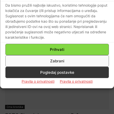
zgražanjem primili smo vijest da su srpski
Da bismo pružili najbolje iskustvo, koristimo tehnologije poput
kolačića za čuvanje i/ili pristup informacijama o uređaju.
zločinci Nebojša i Željko Travica
Suglasnost s ovim tehnologijama će nam omogućiti da
oslobođeni krivnje za brutalno ubojstvo
obrađujemo podatke kao što su ponašanje pri pregledavanju
obitelji Čengić’!
ili jedinstveni ID-ovi na ovoj web stranici. Nepristanak ili
Braniteljski portal
-
27.11.2018
5
povlačenje suglasnosti može negativno utjecati na određene
karakteristike i funkcije.
Prihvati
Zabrani
Pogledaj postavke
Pravila o privatnosti
Pravila o privatnosti
Crna kronika