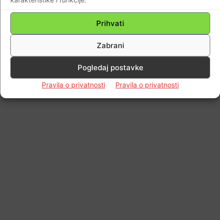
Impressum
Kontaktirajte nas
Pravila o privatnosti
© Newspaper WordPress Theme by TagDiv
Prihvati
Zabrani
Pogledaj postavke
Pravila o privatnosti
Pravila o privatnosti