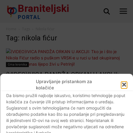
Braniteljski
PORTAL
Home
Tags
Nikola fićur
Tag: nikola fićur
Crna kronika
(VIDEO)IVICA PANDŽA ORKAN U AKCIJI:
Tko je i što je Nikola Fićur radio s puškom
Upravljanje pristankom za
kolačiće
VRSK-e u ruci u tad okupiranoj Petrinji?…
Da bismo pružili najbolje iskustvo, koristimo tehnologije poput
Danas lijepo živi u Petrinji!
kolačića za čuvanje i/ili pristup informacijama o uređaju.
Braniteljski portal
-
28.10.2018
9
Suglasnost s ovim tehnologijama će nam omogućiti da
obrađujemo podatke kao što su ponašanje pri pregledavanju
ili jedinstveni ID-ovi na ovoj web stranici. Nepristanak ili
povlačenje suglasnosti može negativno utjecati na određene
karakteristike i funkcije.