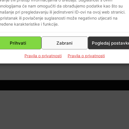
hnologijama će nam omogućiti da obrađujemo podatke kao što su
našanje pri pregledavanju ili jedinstveni ID-ovi na ovoj web stranici.
pristanak ili povlačenje suglasnosti može negativno utjecati na
ređene karakteristike i funkcije.
ač
Prihvati
Zabrani
Pogledaj postavk
0
Pravila o privatnosti
Pravila o privatnosti