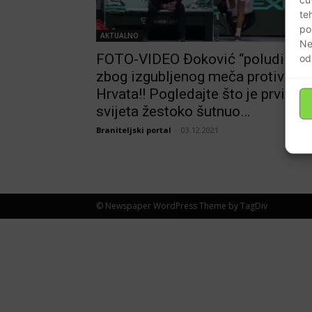
te
po
AKTUALNO
Ne
FOTO-VIDEO Đoković “poludio”
od
zbog izgubljenog meča protiv
Hrvata!! Pogledajte što je prvi igr
svijeta žestoko šutnuo…
Braniteljski portal
-
03.12.2021
© Newspaper WordPress Theme by TagDiv