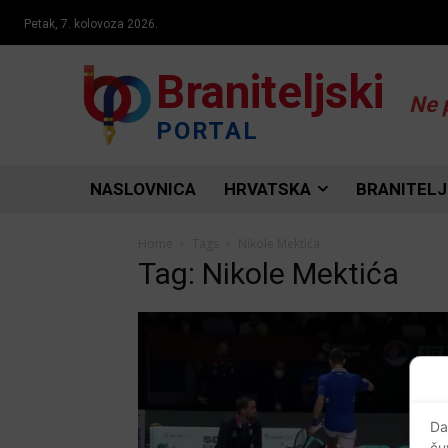
Petak, 7. kolovoza 2026.
Braniteljski
Ne 
PORTAL
NASLOVNICA
HRVATSKA
BRANITELJ
Home
Tags
Nikole Mektića
Tag: Nikole Mektića
Da
ču