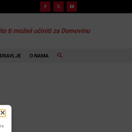
što ti možeš učiniti za Domovinu
DRAVLJE
O NAMA
 za