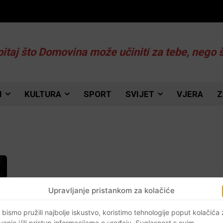
pitaj što Domovina može učiniti za tebe, nego 
I
KULTURA
SPORT
SVIJET
VJERA
Z
Upravljanje pristankom za kolačiće
 bismo pružili najbolje iskustvo, koristimo tehnologije poput kolačića
vanje i/ili pristup informacijama o uređaju. Suglasnost s ovim