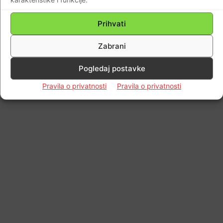
Impressum
Kontaktirajte nas
Pravila o privatnosti
© Newspaper WordPress Theme by TagDiv
Prihvati
Zabrani
Pogledaj postavke
Pravila o privatnosti
Pravila o privatnosti