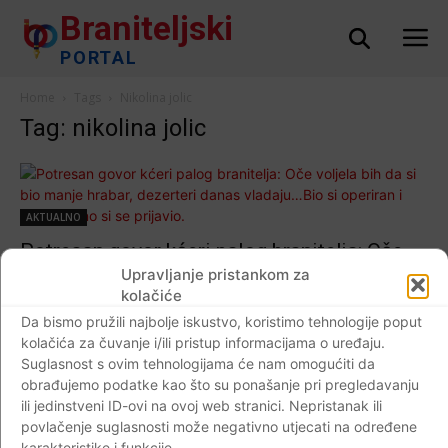
Braniteljski
PORTAL
Home
Tags
Nikolina jolic
Tag: nikolina jolic
AKTUALNO
Potresan govor kćeri palog branitelja: Oče
voljela bih da si bio manje hrabar, dezerteri
Upravljanje pristankom za
kolačiće
danas vladaju…Bio si operiran i dragovoljno
Da bismo pružili najbolje iskustvo, koristimo tehnologije poput
si se prijavio.
kolačića za čuvanje i/ili pristup informacijama o uređaju.
Braniteljski portal
-
08.07.2019
0
Suglasnost s ovim tehnologijama će nam omogućiti da
obrađujemo podatke kao što su ponašanje pri pregledavanju
ili jedinstveni ID-ovi na ovoj web stranici. Nepristanak ili
povlačenje suglasnosti može negativno utjecati na određene
karakteristike i funkcije.