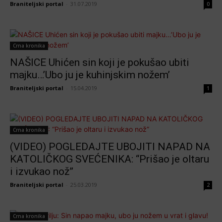
Braniteljski portal
-
31.07.2019
0
Crna kronika
NAŠICE Uhićen sin koji je pokušao ubiti
majku…’Ubo ju je kuhinjskim nožem’
Braniteljski portal
-
15.04.2019
1
Crna kronika
(VIDEO) POGLEDAJTE UBOJITI NAPAD NA
KATOLIČKOG SVEĆENIKA: “Prišao je oltaru
i izvukao nož”
Braniteljski portal
-
25.03.2019
2
Crna kronika