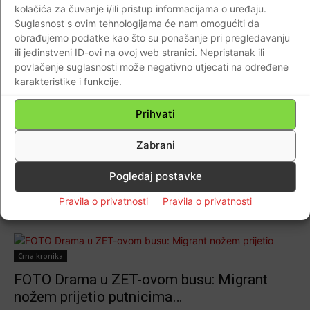
kolačića za čuvanje i/ili pristup informacijama o uređaju.
povoda…”Pretvorili smo se u Divlji zapad”…
Suglasnost s ovim tehnologijama će nam omogućiti da
Braniteljski portal
-
17.02.2020
0
obrađujemo podatke kao što su ponašanje pri pregledavanju
ili jedinstveni ID-ovi na ovoj web stranici. Nepristanak ili
povlačenje suglasnosti može negativno utjecati na određene
karakteristike i funkcije.
Crna kronika
Prihvati
VIDEO: LUĐAČKI POHOD U SIDNEYU -
Mesarskim nožem zaklao ženu, uzvikivao
Zabrani
‘Allahu Akbar’ i napadao ljude…upucajte me
Pogledaj postavke
u lice,!
Braniteljski portal
-
11.09.2019
0
Pravila o privatnosti
Pravila o privatnosti
Crna kronika
FOTO Drama u ZET-ovom busu: Migrant
nožem prijetio putnicima…