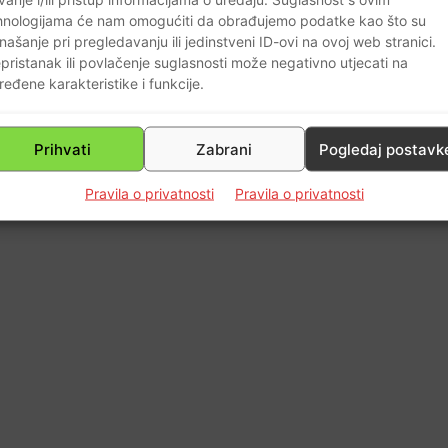
hnologijama će nam omogućiti da obrađujemo podatke kao što su
našanje pri pregledavanju ili jedinstveni ID-ovi na ovoj web stranici.
0
pristanak ili povlačenje suglasnosti može negativno utjecati na
ređene karakteristike i funkcije.
Prihvati
Zabrani
Pogledaj postavk
Pravila o privatnosti
Pravila o privatnosti