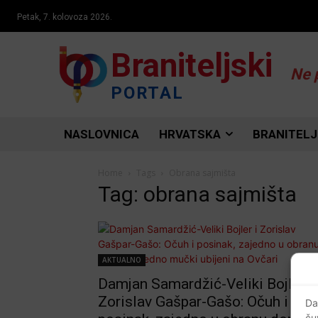
Petak, 7. kolovoza 2026.
Braniteljski
Ne 
PORTAL
NASLOVNICA
HRVATSKA
BRANITELJ
Home
Tags
Obrana sajmišta
Tag: obrana sajmišta
AKTUALNO
Damjan Samardžić-Veliki Bojler i
Zorislav Gašpar-Gašo: Očuh i
Da
ču