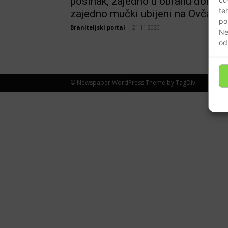
posinak, zajedno u obranu doma,
te
zajedno mučki ubijeni na Ovčari
po
Braniteljski portal
-
21.11.2020
Ne
od
© Newspaper WordPress Theme by TagDiv