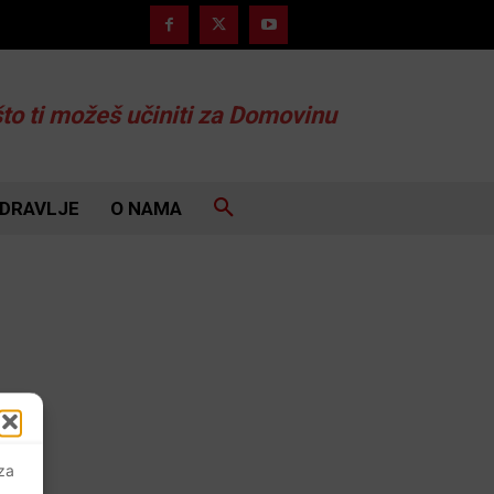
što ti možeš učiniti za Domovinu
DRAVLJE
O NAMA
 za