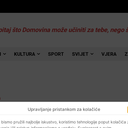
pitaj što Domovina može učiniti za tebe, nego 
I
KULTURA
SPORT
SVIJET
VJERA
Z
Upravljanje pristankom za kolačiće
 bismo pružili najbolje iskustvo, koristimo tehnologije poput kolačića
vanje i/ili pristup informacijama o uređaju. Suglasnost s ovim