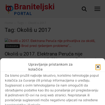
Braniteljski
PORTAL
Home
Tags
Okoliš u 2017
Tag: Okoliš u 2017
Domovina
Okoliš u 2017. Elektrana Peruća nije
prihvatljiva za okoliš, “Slavonski Brod pred
Upravljanje pristankom za
rješenjem problema”…
kolačiće
Braniteljski portal
-
31.12.2017
0
Da bismo pružili najbolje iskustvo, koristimo tehnologije poput
kolačića za čuvanje i/ili pristup informacijama o uređaju.
Suglasnost s ovim tehnologijama će nam omogućiti da
obrađujemo podatke kao što su ponašanje pri pregledavanju
ili jedinstveni ID-ovi na ovoj web stranici. Nepristanak ili
Impressum
Kontaktirajte nas
Pravila o privatnosti
povlačenje suglasnosti može negativno utjecati na određene
© Newspaper WordPress Theme by TagDiv
karakteristike i funkcije.