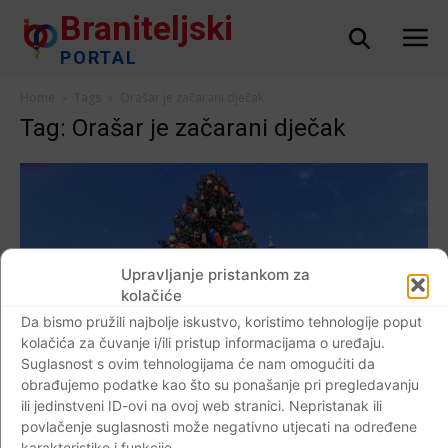
Braniteljski
PORTAL
Home
Tags
Orašar je začarani dječak
Tag: Orašar je začarani dječak
Upravljanje pristankom za
kolačiće
Da bismo pružili najbolje iskustvo, koristimo tehnologije poput
kolačića za čuvanje i/ili pristup informacijama o uređaju.
Suglasnost s ovim tehnologijama će nam omogućiti da
obrađujemo podatke kao što su ponašanje pri pregledavanju
ili jedinstveni ID-ovi na ovoj web stranici. Nepristanak ili
povlačenje suglasnosti može negativno utjecati na određene
karakteristike i funkcije.