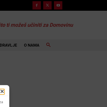
što ti možeš učiniti za Domovinu
DRAVLJE
O NAMA
 za