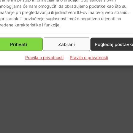
0
hnologijama će nam omogućiti da obrađujemo podatke kao što su
našanje pri pregledavanju ili jedinstveni ID-ovi na ovoj web stranici.
pristanak ili povlačenje suglasnosti može negativno utjecati na
ređene karakteristike i funkcije.
Prihvati
Zabrani
Pogledaj postavk
Pravila o privatnosti
Pravila o privatnosti