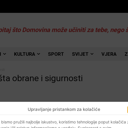
pitaj što Domovina može učiniti za tebe, nego 
I
KULTURA
SPORT
SVIJET
VJERA
Z
osti
šta obrane i sigurnosti
Upravljanje pristankom za kolačiće
 bismo pružili najbolje iskustvo, koristimo tehnologije poput kolačića
vanje i/ili pristup informacijama o uređaju. Suglasnost s ovim