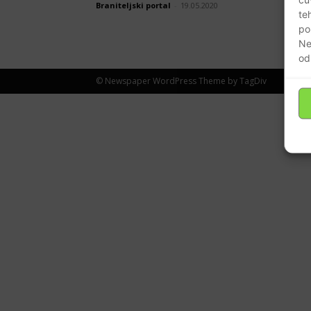
Braniteljski portal
-
19.05.2020
te
po
Ne
od
© Newspaper WordPress Theme by TagDiv