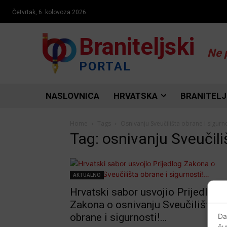
Četvrtak, 6. kolovoza 2026.
Braniteljski
Ne 
PORTAL
NASLOVNICA
HRVATSKA
BRANITELJ
Home
Tags
Osnivanju Sveučilišta obrane i sigurn
Tag: osnivanju Sveučili
AKTUALNO
Hrvatski sabor usvojio Prijedlog
Zakona o osnivanju Sveučilišta
obrane i sigurnosti!…
Da
ču