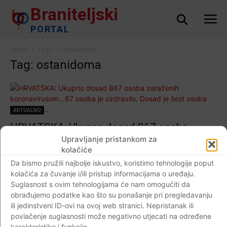
Braniteljski
PORTAL
Home
Tags
Ostanidoma
Tag: ostanidoma
AKTUALNO
HRVATSKA: Ukupno dosad 867 osoba
zaraženih koronavirusom…67 osoba je
Upravljanje pristankom za
kolačiće
ozdravilo. Dosad je šest osoba preminulo…
Da bismo pružili najbolje iskustvo, koristimo tehnologije poput
Braniteljski portal
-
31.03.2020
0
kolačića za čuvanje i/ili pristup informacijama o uređaju.
Suglasnost s ovim tehnologijama će nam omogućiti da
obrađujemo podatke kao što su ponašanje pri pregledavanju
ili jedinstveni ID-ovi na ovoj web stranici. Nepristanak ili
povlačenje suglasnosti može negativno utjecati na određene
Impressum
Kontaktirajte nas
Pravila o privatnosti
karakteristike i funkcije.