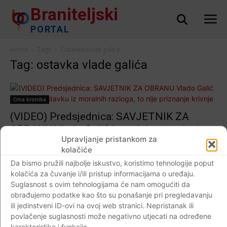
Braniteljski
PORTAL
Home
Tags
Ostavka vlade galića
Tag: ostavka vlade galića
Crna kronika
(VIDEO) Predsjednica: SAVJETNIK ZA
OBRANU Vlado Galić je podnio ostavku iz
Upravljanje pristankom za
moralnih razloga, to nije priznanje krivnje
kolačiće
Braniteljski portal
-
13.12.2018
0
Da bismo pružili najbolje iskustvo, koristimo tehnologije poput
kolačića za čuvanje i/ili pristup informacijama o uređaju.
Suglasnost s ovim tehnologijama će nam omogućiti da
obrađujemo podatke kao što su ponašanje pri pregledavanju
ili jedinstveni ID-ovi na ovoj web stranici. Nepristanak ili
Impressum
Kontaktirajte nas
Pravila o privatnosti
povlačenje suglasnosti može negativno utjecati na određene
© Newspaper WordPress Theme by TagDiv
karakteristike i funkcije.