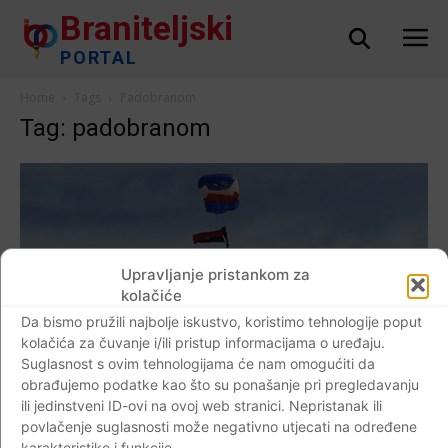
Braniteljski
PORTAL
Home
Tags
Padobranom
Tag: padobranom
Upravljanje pristankom za
kolačiće
Da bismo pružili najbolje iskustvo, koristimo tehnologije poput
kolačića za čuvanje i/ili pristup informacijama o uređaju.
Suglasnost s ovim tehnologijama će nam omogućiti da
obrađujemo podatke kao što su ponašanje pri pregledavanju
ili jedinstveni ID-ovi na ovoj web stranici. Nepristanak ili
AKTUALNO
povlačenje suglasnosti može negativno utjecati na određene
karakteristike i funkcije.