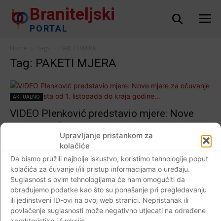
Braniteljski
PORTAL
Home
Tags
PAKETI MJERA
Tag: PAKETI MJERA
AKTUALNO
VIDEO Plenković predstavio mjere: Nove
mjere za očuvanje radnih mjesta od 1.
Upravljanje pristankom za
listopada do kraja godine…
kolačiće
Braniteljski portal
-
20.10.2020
0
Da bismo pružili najbolje iskustvo, koristimo tehnologije poput
kolačića za čuvanje i/ili pristup informacijama o uređaju.
Suglasnost s ovim tehnologijama će nam omogućiti da
obrađujemo podatke kao što su ponašanje pri pregledavanju
ili jedinstveni ID-ovi na ovoj web stranici. Nepristanak ili
Impressum
Kontaktirajte nas
Pravila o privatnosti
povlačenje suglasnosti može negativno utjecati na određene
© Newspaper WordPress Theme by TagDiv
karakteristike i funkcije.