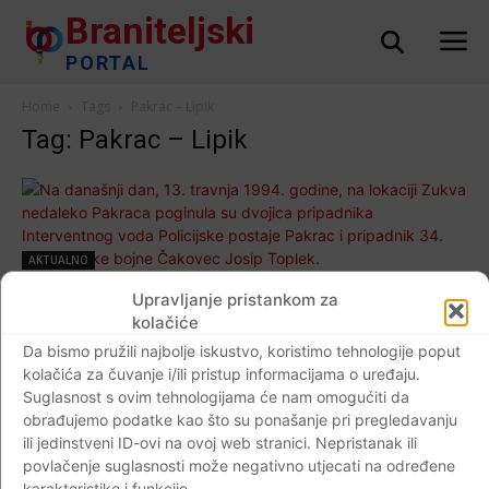
Braniteljski
PORTAL
Home
Tags
Pakrac – Lipik
Tag: Pakrac – Lipik
AKTUALNO
Na današnji dan, 13. travnja 1994. godine,
Upravljanje pristankom za
na lokaciji Zukva nedaleko Pakraca poginula
kolačiće
su dvojica pripadnika Interventnog voda
Da bismo pružili najbolje iskustvo, koristimo tehnologije poput
kolačića za čuvanje i/ili pristup informacijama o uređaju.
Policijske postaje Pakrac i pripadnik 34.
Suglasnost s ovim tehnologijama će nam omogućiti da
inženjerijske bojne Čakovec Josip Toplek.
obrađujemo podatke kao što su ponašanje pri pregledavanju
Braniteljski portal
-
13.04.2020
0
ili jedinstveni ID-ovi na ovoj web stranici. Nepristanak ili
povlačenje suglasnosti može negativno utjecati na određene
karakteristike i funkcije.