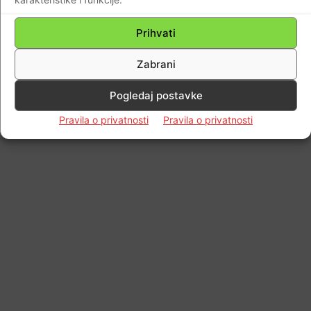
Prihvati
Impressum
Kontaktirajte nas
Pravila o privatnosti
© Newspaper WordPress Theme by TagDiv
Zabrani
Pogledaj postavke
Pravila o privatnosti
Pravila o privatnosti