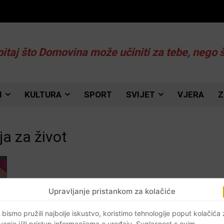
pitaj što Domovina može učiniti za tebe, nego 
I
KULTURA
SPORT
SVIJET
VJERA
Z
a za život
Upravljanje pristankom za kolačiće
 bismo pružili najbolje iskustvo, koristimo tehnologije poput kolačića
vanje i/ili pristup informacijama o uređaju. Suglasnost s ovim