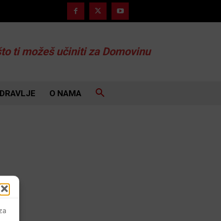
što ti možeš učiniti za Domovinu
DRAVLJE
O NAMA
 za