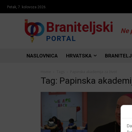
Petak, 7. kolovoza 2026.
Braniteljski
Ne 
PORTAL
NASLOVNICA
HRVATSKA
BRANITELJ
Home
Tags
Papinska akademija za život
Tag: Papinska akademij
Da
ču