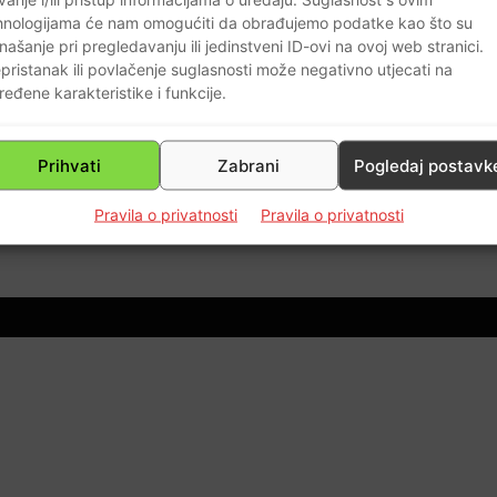
hnologijama će nam omogućiti da obrađujemo podatke kao što su
našanje pri pregledavanju ili jedinstveni ID-ovi na ovoj web stranici.
pristanak ili povlačenje suglasnosti može negativno utjecati na
ređene karakteristike i funkcije.
 i
Prihvati
Zabrani
Pogledaj postavk
0
Pravila o privatnosti
Pravila o privatnosti