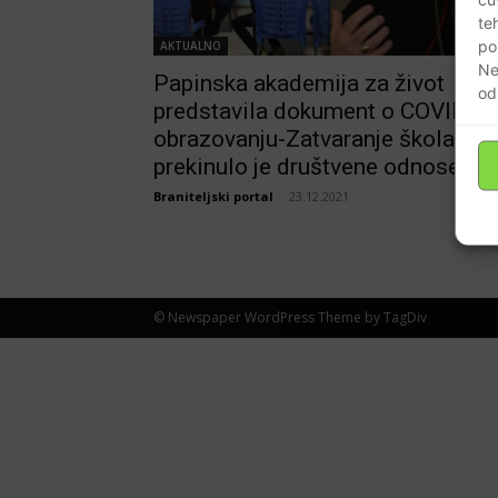
te
po
AKTUALNO
Ne
Papinska akademija za život
od
predstavila dokument o COVID-19
obrazovanju-Zatvaranje škola
prekinulo je društvene odnose
Braniteljski portal
-
23.12.2021
© Newspaper WordPress Theme by TagDiv