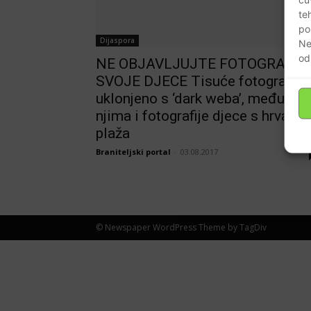
te
po
Dijaspora
Ne
od
NE OBJAVLJUJTE FOTOGRAFIJ
SVOJE DJECE Tisuće fotografija
uklonjeno s ‘dark weba’, među
njima i fotografije djece s hrvatsk
plaža
Braniteljski portal
-
03.08.2017
© Newspaper WordPress Theme by TagDiv