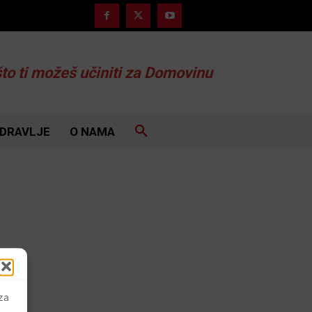
što ti možeš učiniti za Domovinu
DRAVLJE
O NAMA
 za