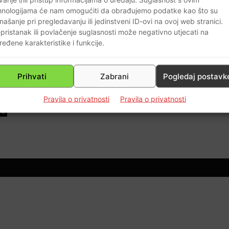
hnologijama će nam omogućiti da obrađujemo podatke kao što su
našanje pri pregledavanju ili jedinstveni ID-ovi na ovoj web stranici.
pristanak ili povlačenje suglasnosti može negativno utjecati na
ređene karakteristike i funkcije.
E
Prihvati
Zabrani
Pogledaj postavk
ih
Pravila o privatnosti
Pravila o privatnosti
0