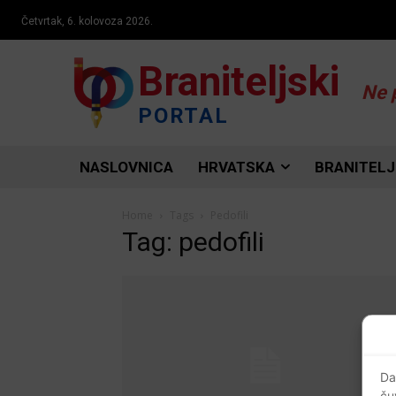
Četvrtak, 6. kolovoza 2026.
Braniteljski
Ne 
PORTAL
NASLOVNICA
HRVATSKA
BRANITELJ
Home
Tags
Pedofili
Tag: pedofili
Da
ču