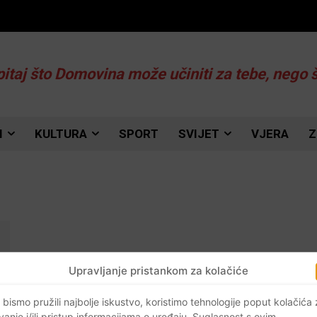
pitaj što Domovina može učiniti za tebe, nego 
I
KULTURA
SPORT
SVIJET
VJERA
Z
Upravljanje pristankom za kolačiće
 bismo pružili najbolje iskustvo, koristimo tehnologije poput kolačića
vanje i/ili pristup informacijama o uređaju. Suglasnost s ovim