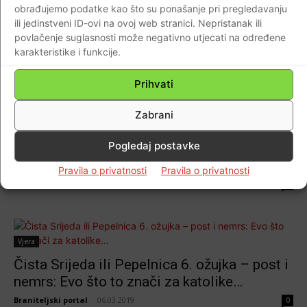
obrađujemo podatke kao što su ponašanje pri pregledavanju
čovječe, da si prah i da ćeš se u prah
ili jedinstveni ID-ovi na ovoj web stranici. Nepristanak ili
pretvoriti”
povlačenje suglasnosti može negativno utjecati na određene
Braniteljski portal
-
17.02.2021
0
karakteristike i funkcije.
Prihvati
AKTUALNO
Zabrani
Danas je Pepelnica ili Čista srijeda!…To je
Pogledaj postavke
kršćanski spomendan kojim započinje
korizma…
Pravila o privatnosti
Pravila o privatnosti
Braniteljski portal
-
26.02.2020
0
Vjera
Čista Srijeda ili Pepelnica 6. ožujka – post i
nemrs: Evo što to znači za katolike…
Braniteljski portal
-
06.03.2019
0