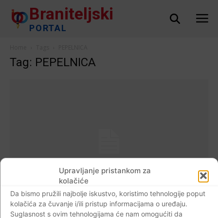
Braniteljski
PORTAL
Home
Tags
PEPELNICA
Tag: PEPELNICA
Upravljanje pristankom za
kolačiće
Da bismo pružili najbolje iskustvo, koristimo tehnologije poput
AKTUALNO
kolačića za čuvanje i/ili pristup informacijama o uređaju.
Suglasnost s ovim tehnologijama će nam omogućiti da
Pepelnica-čista srijeda. “Spomeni se,