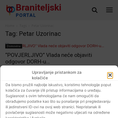
Braniteljski
PORTAL
Home
Tags
Petar Uzorinac
Tag: Petar Uzorinac
Domovina
“POVJERLJIVO” Vlada neće objaviti
odgovor DORH-u…
Braniteljski portal
-
18.10.2018
3
Upravljanje pristankom za
kolačiće
Da bismo pružili najbolje iskustvo, koristimo tehnologije poput
kolačića za čuvanje i/ili pristup informacijama o uređaju.
Impressum
Kontaktirajte nas
Pravila o privatnosti
Suglasnost s ovim tehnologijama će nam omogućiti da
obrađujemo podatke kao što su ponašanje pri pregledavanju
© Newspaper WordPress Theme by TagDiv
ili jedinstveni ID-ovi na ovoj web stranici. Nepristanak ili
povlačenje suglasnosti može negativno utjecati na određene
karakteristike i funkcije.