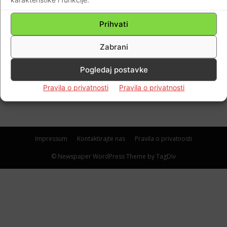
EKSKLUZIVNI DOKUMENTI I RAČUNI: Stižu
im računi za vrijeđanje slogana “Za Dom
Prihvati
Spremni“! Ognjenu Krausu, Zoranu
Zabrani
Milanoviću i Petri Maretić Žonja, ispostavio
račun za svoje autorsko pravo pozdrava “Za
Pogledaj postavke
dom spremni!…,
Braniteljski portal
-
26.01.2021
Pravila o privatnosti
Pravila o privatnosti
0
Impressum
Kontaktirajte nas
Pravila o privatnosti
© Newspaper WordPress Theme by TagDiv