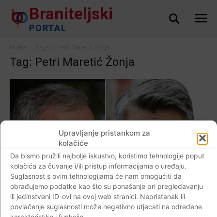
Braniteljski
PORTAL
Home
Tags
Petri Maretić Žonja
Tag: Petri Maretić Žonja
Upravljanje pristankom za
kolačiće
Da bismo pružili najbolje iskustvo, koristimo tehnologije poput
kolačića za čuvanje i/ili pristup informacijama o uređaju.
Suglasnost s ovim tehnologijama će nam omogućiti da
obrađujemo podatke kao što su ponašanje pri pregledavanju
ili jedinstveni ID-ovi na ovoj web stranici. Nepristanak ili
povlačenje suglasnosti može negativno utjecati na određene
AKTUALNO
karakteristike i funkcije.