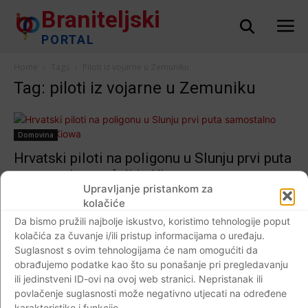
Braniteljski
PORTAL
Home
Tags
Piloti iz vojarne u Zemuniku
Tag: piloti iz vojarne u Zemuniku
Domovina
Hrvatski piloti na poligonu u Slunju prvi puta
samostalno gađali iz Kiowa
Upravljanje pristankom za
Braniteljski portal
-
18.09.2017
4
kolačiće
Da bismo pružili najbolje iskustvo, koristimo tehnologije poput
kolačića za čuvanje i/ili pristup informacijama o uređaju.
Suglasnost s ovim tehnologijama će nam omogućiti da
Impressum
Kontaktirajte nas
Pravila o privatnosti
obrađujemo podatke kao što su ponašanje pri pregledavanju
ili jedinstveni ID-ovi na ovoj web stranici. Nepristanak ili
© Newspaper WordPress Theme by TagDiv
povlačenje suglasnosti može negativno utjecati na određene
karakteristike i funkcije.