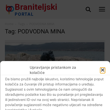
Braniteljski
PORTAL
Home
Tags
PODVODNA MINA
Tag: PODVODNA MINA
Upravljanje pristankom za
kolačiće
Da bismo pružili najbolje iskustvo, koristimo tehnologije poput
kolačića za čuvanje i/ili pristup informacijama o uređaju.
Suglasnost s ovim tehnologijama će nam omogućiti da
AKTUALNO
obrađujemo podatke kao što su ponašanje pri pregledavanju
Na današnji dan potopljen je jedini hrvatski
ili jedinstveni ID-ovi na ovoj web stranici. Nepristanak ili
ratni brod. Poginula su dva diverzanta,
povlačenje suglasnosti može negativno utjecati na određene
karakteristike i funkcije.