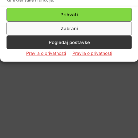
Impressum
Kontaktirajte nas
Pravila o privatnosti
Prihvati
© Newspaper WordPress Theme by TagDiv
Zabrani
Pogledaj postavke
Pravila o privatnosti
Pravila o privatnosti