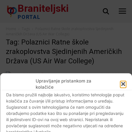
Braniteljski
PORTAL
Home
Tags
Polaznici Ratne škole zrakoplovstva Sjedinjenih
Američkih Država (US Air War College)
Tag: Polaznici Ratne škole
zrakoplovstva Sjedinjenih Američkih
Država (US Air War College)
Upravljanje pristankom za
Događaji
kolačiće
Polaznici Ratne škole zrakoplovstva SAD-a
Da bismo pružili najbolje iskustvo, koristimo tehnologije poput
posjetili HVU “Dr. Franjo Tuđman”…
kolačića za čuvanje i/ili pristup informacijama o uređaju.
Braniteljski portal
-
06.03.2019
0
Suglasnost s ovim tehnologijama će nam omogućiti da
obrađujemo podatke kao što su ponašanje pri pregledavanju
ili jedinstveni ID-ovi na ovoj web stranici. Nepristanak ili
povlačenje suglasnosti može negativno utjecati na određene
karakteristike i funkcije.