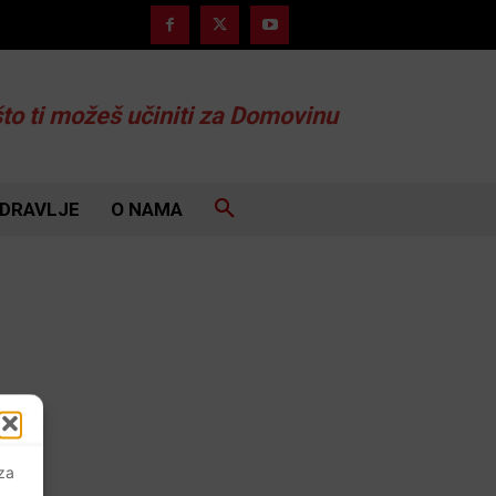
što ti možeš učiniti za Domovinu
DRAVLJE
O NAMA
 za