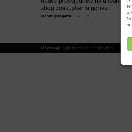
tisuća prosvjednika na ulicama
te
zbog poskupljenja goriva…
po
Braniteljski portal
-
24.11.2018
Ne
od
© Newspaper WordPress Theme by TagDiv