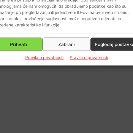
hnologijama će nam omogućiti da obrađujemo podatke kao što su
našanje pri pregledavanju ili jedinstveni ID-ovi na ovoj web stranici.
7
pristanak ili povlačenje suglasnosti može negativno utjecati na
ređene karakteristike i funkcije.
Prihvati
Zabrani
Pogledaj postavk
Pravila o privatnosti
Pravila o privatnosti