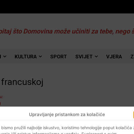
pitaj što Domovina može učiniti za tebe, nego 
I
KULTURA
SPORT
SVIJET
VJERA
Z
 francuskoj
Upravljanje pristankom za kolačiće
 bismo pružili najbolje iskustvo, koristimo tehnologije poput kolačića
vanje i/ili pristup informacijama o uređaju. Suglasnost s ovim