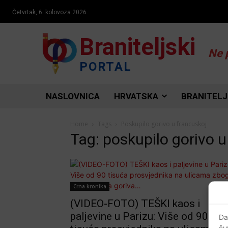
Četvrtak, 6. kolovoza 2026.
Braniteljski
Ne 
PORTAL
NASLOVNICA
HRVATSKA
BRANITELJ
Home
Tags
Poskupilo gorivo u francuskoj
Tag: poskupilo gorivo u
Crna kronika
(VIDEO-FOTO) TEŠKI kaos i
paljevine u Parizu: Više od 90
Da
ču