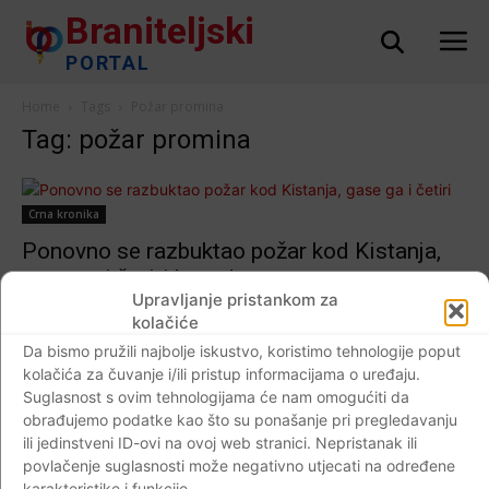
Braniteljski
PORTAL
Home
Tags
Požar promina
Tag: požar promina
Crna kronika
Ponovno se razbuktao požar kod Kistanja,
gase ga i četiri kanadera…
Upravljanje pristankom za
Braniteljski portal
-
24.08.2017
0
kolačiće
Da bismo pružili najbolje iskustvo, koristimo tehnologije poput
kolačića za čuvanje i/ili pristup informacijama o uređaju.
Suglasnost s ovim tehnologijama će nam omogućiti da
Impressum
Kontaktirajte nas
Pravila o privatnosti
obrađujemo podatke kao što su ponašanje pri pregledavanju
ili jedinstveni ID-ovi na ovoj web stranici. Nepristanak ili
© Newspaper WordPress Theme by TagDiv
povlačenje suglasnosti može negativno utjecati na određene
karakteristike i funkcije.