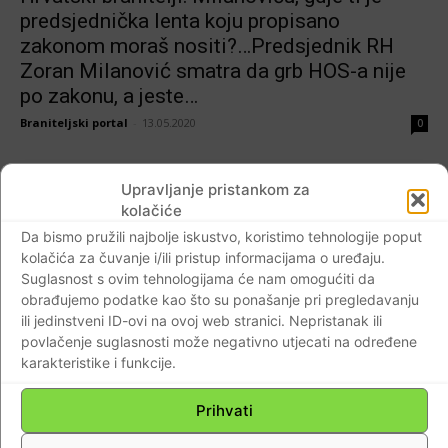
predsjednička lenta koju propisano
zakonom moraš nositi?…Predsjednik RH
Zoran Milanović smatra da grb HOS-a nije
po zakonu, a jeste…
Braniteljski portal
-
13.05.2020
0
Upravljanje pristankom za
kolačiće
Da bismo pružili najbolje iskustvo, koristimo tehnologije poput
AKTUALNO
kolačića za čuvanje i/ili pristup informacijama o uređaju.
Suglasnost s ovim tehnologijama će nam omogućiti da
Tekst koji je faktograf.hr obilježio kao
obrađujemo podatke kao što su ponašanje pri pregledavanju
netočnu-u cijelosti! (FOTO-VIDEO)Prisegom
ili jedinstveni ID-ovi na ovoj web stranici. Nepristanak ili
bez predsjedničke lente krši se zakon!?…
povlačenje suglasnosti može negativno utjecati na određene
Zašto se i Milanović u svojoj izjavi oglušio
karakteristike i funkcije.
na hrvatski zakon!?…
Prihvati
Braniteljski portal
-
17.01.2020
0