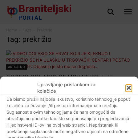
Braniteljski
PORTAL
Home
Tags
Prekrižio
Tag: prekrižio
AKTUALNO
(VIDEO) OGLASIO SE HRVAT KOJI JE
KLEKNUO I PREKRIŽIO SE NA ULASKU U
Upravljanje pristankom za
kolačiće
TRGOVAČKI CENTAR I POSTAO VIRALNI
Da bismo pružili najbolje iskustvo, koristimo tehnologije poput
HIT: Objasnio je što mu se dogodilo…
kolačića za čuvanje i/ili pristup informacijama o uređaju.
Braniteljski portal
-
19.04.2020
0
Suglasnost s ovim tehnologijama će nam omogućiti da
obrađujemo podatke kao što su ponašanje pri pregledavanju
ili jedinstveni ID-ovi na ovoj web stranici. Nepristanak ili
povlačenje suglasnosti može negativno utjecati na određene
karakteristike i funkcije.