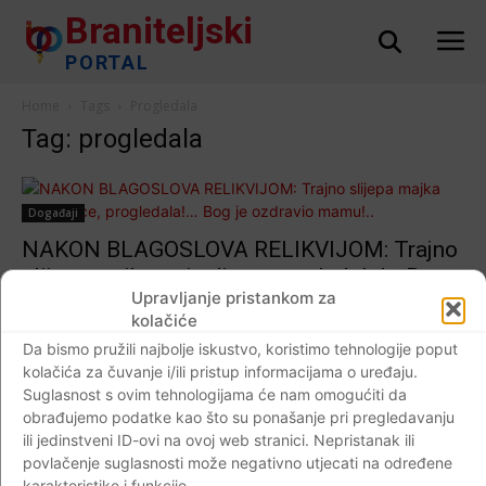
Braniteljski
PORTAL
Home
Tags
Progledala
Tag: progledala
Događaji
NAKON BLAGOSLOVA RELIKVIJOM: Trajno
slijepa majka troje djece, progledala!… Bog
Upravljanje pristankom za
je ozdravio mamu!..
kolačiće
Braniteljski portal
-
26.03.2019
17
Da bismo pružili najbolje iskustvo, koristimo tehnologije poput
kolačića za čuvanje i/ili pristup informacijama o uređaju.
Suglasnost s ovim tehnologijama će nam omogućiti da
obrađujemo podatke kao što su ponašanje pri pregledavanju
ili jedinstveni ID-ovi na ovoj web stranici. Nepristanak ili
Impressum
Kontaktirajte nas
Pravila o privatnosti
povlačenje suglasnosti može negativno utjecati na određene
© Newspaper WordPress Theme by TagDiv
karakteristike i funkcije.