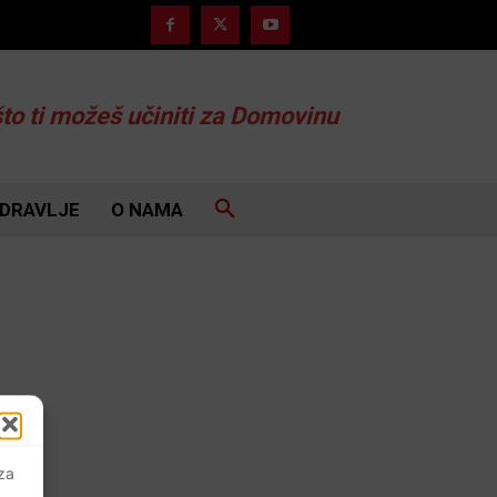
što ti možeš učiniti za Domovinu
DRAVLJE
O NAMA
 za