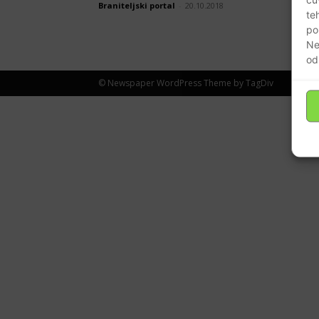
Braniteljski portal
-
20.10.2018
te
po
Ne
od
© Newspaper WordPress Theme by TagDiv