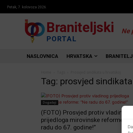
Petak, 7. kolovoza 2026.
Braniteljski
Ne 
PORTAL
NASLOVNICA
HRVATSKA
BRANITELJ
Home
Tags
Prosvjed sindikata u hrvatskoj
Tag: prosvjed sindikata
Događaji
(FOTO) Prosvjed protiv vladinog
prijedloga mirovinske reforme: “
radu do 67. godine!”
Da
ču