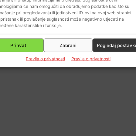
1
hnologijama će nam omogućiti da obrađujemo podatke kao što su
našanje pri pregledavanju ili jedinstveni ID-ovi na ovoj web stranici.
pristanak ili povlačenje suglasnosti može negativno utjecati na
ređene karakteristike i funkcije.
Prihvati
Zabrani
Pogledaj postavk
Pravila o privatnosti
Pravila o privatnosti