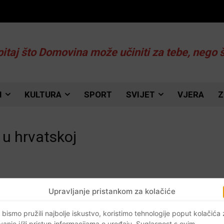
pitaj što Domovina može učiniti za tebe, nego 
I
KULTURA
SPORT
SVIJET
VJERA
Z
 u hrvatskoj
Upravljanje pristankom za kolačiće
Ne
 bismo pružili najbolje iskustvo, koristimo tehnologije poput kolačića
vanje i/ili pristup informacijama o uređaju. Suglasnost s ovim