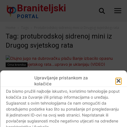
Braniteljski
PORTAL
Home
Tags
Protubrodskoj sidrenoj mini iz Drugog svjetskog rata
Tag: protubrodskoj sidrenoj mini iz
Drugog svjetskog rata
Crna kronika
Olujno jugo na dubrovačku plažu Banje
Upravljanje pristankom za
izbacilo opasnu minu iz 2. Svjetskog rata…
kolačiće
upravo je uklanjaju (VIDEO)
Da bismo pružili najbolje iskustvo, koristimo tehnologije poput
Braniteljski portal
-
16.12.2017
0
kolačića za čuvanje i/ili pristup informacijama o uređaju.
Suglasnost s ovim tehnologijama će nam omogućiti da
obrađujemo podatke kao što su ponašanje pri pregledavanju
ili jedinstveni ID-ovi na ovoj web stranici. Nepristanak ili
povlačenje suglasnosti može negativno utjecati na određene
Impressum
Kontaktirajte nas
Pravila o privatnosti
karakteristike i funkcije.