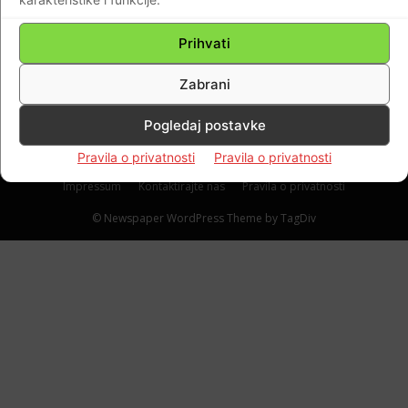
FOTO-VIDEO Poslušajte vapaj kardinala
Vinka Puljića…Konferencija za medije uoči
Prihvati
zaključenja Prve sinode Vrhbosanske
nadbiskupije.
Zabrani
Braniteljski portal
-
07.12.2021
0
Pogledaj postavke
Pravila o privatnosti
Pravila o privatnosti
Impressum
Kontaktirajte nas
Pravila o privatnosti
© Newspaper WordPress Theme by TagDiv