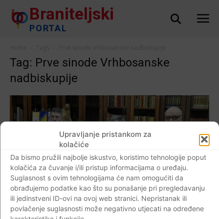
Braniteljski
PORTAL
Home
Tags
Prve sinode Vrhbosanske nadbiskupije
Tag: Prve sinode Vrhbosanske
nadbiskupije
Upravljanje pristankom za
kolačiće
Da bismo pružili najbolje iskustvo, koristimo tehnologije poput
kolačića za čuvanje i/ili pristup informacijama o uređaju.
Suglasnost s ovim tehnologijama će nam omogućiti da
obrađujemo podatke kao što su ponašanje pri pregledavanju
ili jedinstveni ID-ovi na ovoj web stranici. Nepristanak ili
AKTUALNO
povlačenje suglasnosti može negativno utjecati na određene
karakteristike i funkcije.