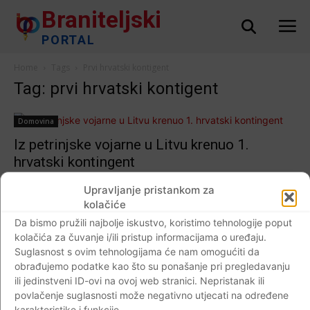
Braniteljski
PORTAL
Home
Tags
Prvi hrvatski kontigent
Tag: prvi hrvatski kontigent
Domovina
Iz petrinjske vojarne u Litvu krenuo 1.
hrvatski kontingent
Braniteljski portal
-
25.11.2017
0
Upravljanje pristankom za
kolačiće
Da bismo pružili najbolje iskustvo, koristimo tehnologije poput
kolačića za čuvanje i/ili pristup informacijama o uređaju.
Impressum
Kontaktirajte nas
Pravila o privatnosti
Suglasnost s ovim tehnologijama će nam omogućiti da
obrađujemo podatke kao što su ponašanje pri pregledavanju
© Newspaper WordPress Theme by TagDiv
ili jedinstveni ID-ovi na ovoj web stranici. Nepristanak ili
povlačenje suglasnosti može negativno utjecati na određene
karakteristike i funkcije.