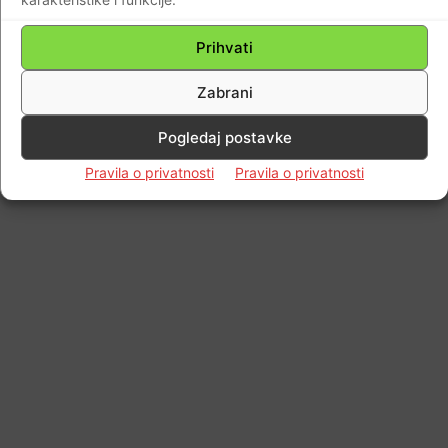
Impressum
Kontaktirajte nas
Pravila o privatnosti
© Newspaper WordPress Theme by TagDiv
Prihvati
Zabrani
Pogledaj postavke
Pravila o privatnosti
Pravila o privatnosti