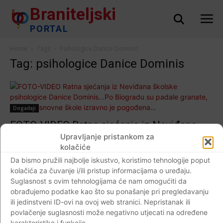
Braniteljski
PORTAL
Home
Tags
Psihologice Danice Dominis
Tag: psihologice Danice Dominis
Događaji
FOTO-VIDEO Ratna sjećanja iz Neviđana
školske psihologice Danice Dominis…Po
Upravljanje pristankom za
kolačiće
Biogradu su padale granate, zgrada osnovne
Da bismo pružili najbolje iskustvo, koristimo tehnologije poput
škole izravno je pogođena…
kolačića za čuvanje i/ili pristup informacijama o uređaju.
Braniteljski portal
-
30.04.2020
0
Suglasnost s ovim tehnologijama će nam omogućiti da
obrađujemo podatke kao što su ponašanje pri pregledavanju
ili jedinstveni ID-ovi na ovoj web stranici. Nepristanak ili
povlačenje suglasnosti može negativno utjecati na određene
karakteristike i funkcije.