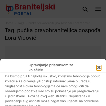
Braniteljski
PORTAL
Home
Tags
Pučka pravobraniteljica gospođa Lora Vidović
Tag: pučka pravobraniteljica gospođa
Lora Vidović
Upravljanje pristankom za
kolačiće
Da bismo pružili najbolje iskustvo, koristimo tehnologije poput
kolačića za čuvanje i/ili pristup informacijama o uređaju.
Suglasnost s ovim tehnologijama će nam omogućiti da
obrađujemo podatke kao što su ponašanje pri pregledavanju
ili jedinstveni ID-ovi na ovoj web stranici. Nepristanak ili
povlačenje suglasnosti može negativno utjecati na određene
Dijaspora
karakteristike i funkcije.