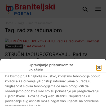
Braniteljski
PORTAL
Home
Tags
Rad za računalom
Tag: rad za računalom
Zanimljivosti
STRUČNJACI UPOZORAVAJU: Rad za
računalom i važnost pauza svakih sat
Upravljanje pristankom za
vremena
kolačiće
Braniteljski portal
-
14.12.2017
0
Da bismo pružili najbolje iskustvo, koristimo tehnologije poput
kolačića za čuvanje i/ili pristup informacijama o uređaju.
Suglasnost s ovim tehnologijama će nam omogućiti da
obrađujemo podatke kao što su ponašanje pri pregledavanju
ili jedinstveni ID-ovi na ovoj web stranici. Nepristanak ili
Impressum
Kontaktirajte nas
Pravila o privatnosti
povlačenje suglasnosti može negativno utjecati na određene
© Newspaper WordPress Theme by TagDiv
karakteristike i funkcije.