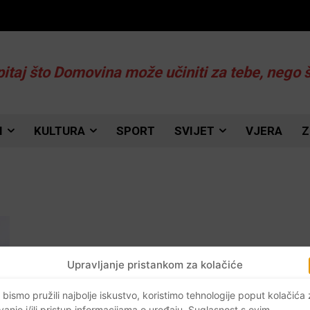
pitaj što Domovina može učiniti za tebe, nego 
I
KULTURA
SPORT
SVIJET
VJERA
Z
Upravljanje pristankom za kolačiće
 bismo pružili najbolje iskustvo, koristimo tehnologije poput kolačića
vanje i/ili pristup informacijama o uređaju. Suglasnost s ovim