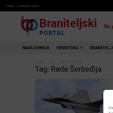
Petak, 7. kolovoza 2026.
Braniteljski
Ne 
PORTAL
NASLOVNICA
HRVATSKA
BRANITELJ
Home
Tags
Rade Šerbeđija
Tag: Rade Šerbeđija
Da
ču