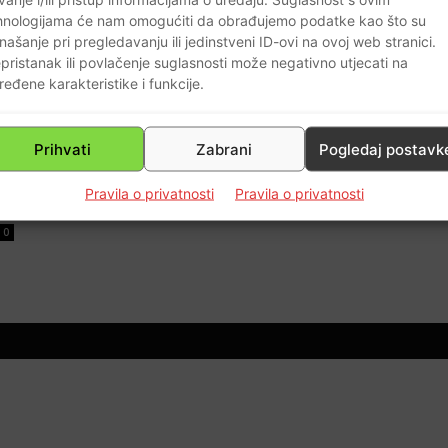
hnologijama će nam omogućiti da obrađujemo podatke kao što su
našanje pri pregledavanju ili jedinstveni ID-ovi na ovoj web stranici.
pristanak ili povlačenje suglasnosti može negativno utjecati na
ređene karakteristike i funkcije.
d
Prihvati
Zabrani
Pogledaj postavk
Pravila o privatnosti
Pravila o privatnosti
0