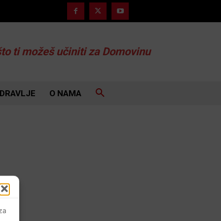
što ti možeš učiniti za Domovinu
DRAVLJE
O NAMA
 za