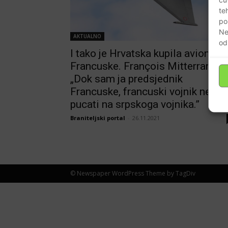
te
po
Ne
AKTUALNO
od
I tako je Hrvatska kupila avione o
Francuske. François Mitterrand-
„Dok sam ja predsjednik
Francuske, francuski vojnik neće
pucati na srpskoga vojnika.”
Braniteljski portal
-
26.11.2021
© Newspaper WordPress Theme by TagDiv