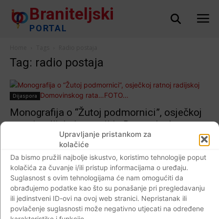
Braniteljski
PORTAL
Home
Tags
Radio postaja
Tag: radio postaja
Dijaspora
Monografija o “Žutoj podmornici”, osječkoj
ratnoj radijskoj postaji iz Domovinskog
Upravljanje pristankom za
rata…FOTO…
kolačiće
Braniteljski portal
-
07.02.2018
0
Da bismo pružili najbolje iskustvo, koristimo tehnologije poput
kolačića za čuvanje i/ili pristup informacijama o uređaju.
Suglasnost s ovim tehnologijama će nam omogućiti da
obrađujemo podatke kao što su ponašanje pri pregledavanju
ili jedinstveni ID-ovi na ovoj web stranici. Nepristanak ili
Impressum
Kontaktirajte nas
Pravila o privatnosti
povlačenje suglasnosti može negativno utjecati na određene
© Newspaper WordPress Theme by TagDiv
karakteristike i funkcije.