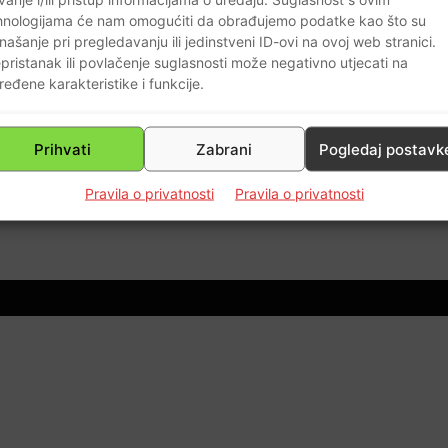
hnologijama će nam omogućiti da obrađujemo podatke kao što su
našanje pri pregledavanju ili jedinstveni ID-ovi na ovoj web stranici.
:
pristanak ili povlačenje suglasnosti može negativno utjecati na
ređene karakteristike i funkcije.
n
Prihvati
Zabrani
Pogledaj postavk
0
Pravila o privatnosti
Pravila o privatnosti