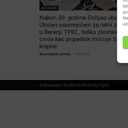
te
AKTUALNO
po
Nakon 30. godina-Dolijao ubojica
Ne
od
Uhićen osumnjičeni za ratni zloči
u Baranji 1992., teško zlostavljao
civile kao pripadnik milicije SAO
krajine
Braniteljski portal
-
07.02.2022
© Newspaper WordPress Theme by TagDiv