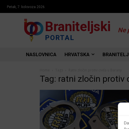
Petak, 7. kolovoza 2026.
Braniteljski
Ne 
PORTAL
NASLOVNICA
HRVATSKA
BRANITELJ
Home
Tags
Ratni zločin protiv civila u Baranji
Tag: ratni zločin protiv 
Da
ču