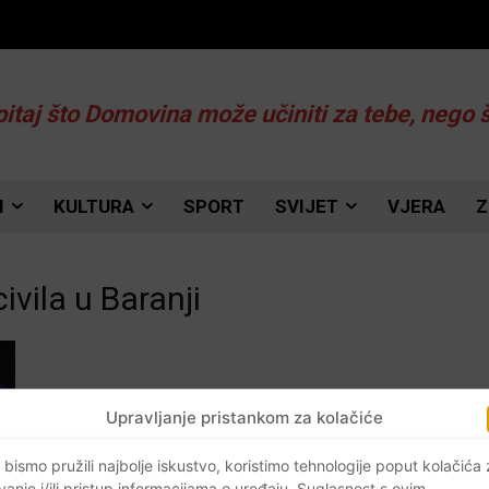
pitaj što Domovina može učiniti za tebe, nego 
I
KULTURA
SPORT
SVIJET
VJERA
Z
civila u Baranji
Upravljanje pristankom za kolačiće
 bismo pružili najbolje iskustvo, koristimo tehnologije poput kolačića
vanje i/ili pristup informacijama o uređaju. Suglasnost s ovim