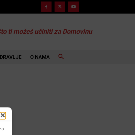
što ti možeš učiniti za Domovinu
DRAVLJE
O NAMA
 za